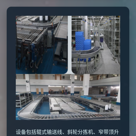
设备包括辊式输送线、斜轮分拣机、窄带顶升