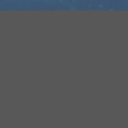
联系我们
江苏省昆山市花桥镇逢星路1288 号顺扬智汇谷 2 期 3
号楼
0512-36605077
18917577276
info@schnoka-vts.com
周一至周五: 9:00 - 18:00
快速导航