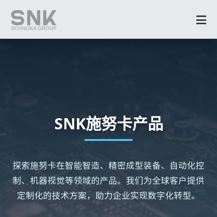
SNK施努卡产品
探索施努卡在智能智造、精密成型装备、自动化控
制、机器视觉等领域的产品。我们为全球客户提供
定制化的技术方案，助力企业实现数字化转型。