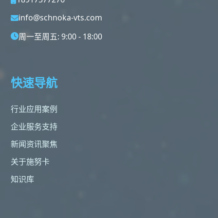
info@schnoka-vts.com
周一至周五: 9:00 - 18:00
快速导航
行业应用案例
企业服务支持
新闻资讯聚焦
关于施努卡
知识库