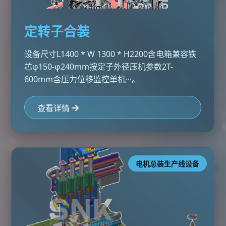
定转子合装
设备尺寸L1400 * W 1300 * H2200含电箱兼容铁
芯φ150-φ240mm按定子外径压机参数2T-
600mm含压力位移监控单机···。
查看详情
电机总装生产线设备