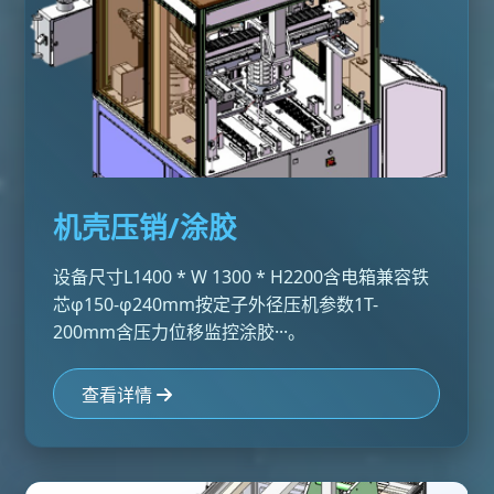
机壳压销/涂胶
设备尺寸L1400 * W 1300 * H2200含电箱兼容铁
芯φ150-φ240mm按定子外径压机参数1T-
200mm含压力位移监控涂胶···。
查看详情