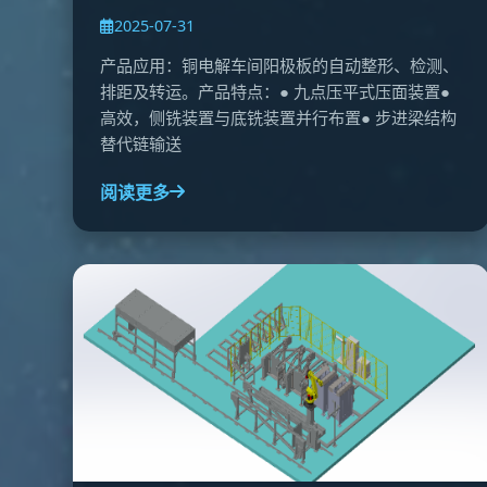
2025-07-31
产品应用：铜电解车间阳极板的自动整形、检测、
排距及转运。产品特点：● 九点压平式压面装置●
高效，侧铣装置与底铣装置并行布置● 步进梁结构
替代链输送
阅读更多